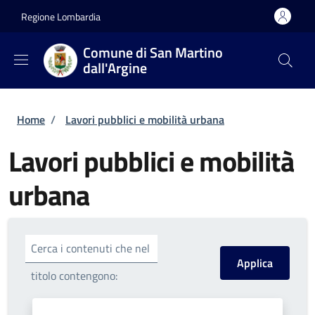
Salta al contenuto principale
Skip to footer content
Regione Lombardia
Comune di San Martino
dall'Argine
Briciole di pane
Home
/
Lavori pubblici e mobilità urbana
Lavori pubblici e mobilità
urbana
Cerca i contenuti che nel
titolo contengono: