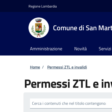
Salta al contenuto principale
Skip to footer content
Regione Lombardia
Comune di San Marti
Amministrazione
Novità
Servizi
Briciole di pane
Home
/
Permessi ZTL e invalidi
Permessi ZTL e in
Cerca i contenuti che nel titolo contengono: