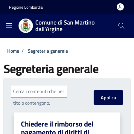
Salta al contenuto principale
Skip to footer content
Regione Lombardia
Comune di San Martino
dall'Argine
Briciole di pane
Home
/
Segreteria generale
Segreteria generale
Cerca i contenuti che nel
titolo contengono:
Chiedere il rimborso del
pagamento di diritti di