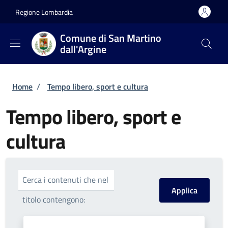
Salta al contenuto principale
Skip to footer content
Regione Lombardia
Comune di San Martino
dall'Argine
Briciole di pane
Home
/
Tempo libero, sport e cultura
Tempo libero, sport e
cultura
Cerca i contenuti che nel
titolo contengono: