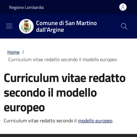
Salta al contenuto principale
Skip to footer content
Regione Lombardia
Comune di San Martino
dall'Argine
Briciole di pane
Home
/
Curriculum vitae redatto secondo il modello europeo
Curriculum vitae redatto
secondo il modello
europeo
Curriculum vitae redatto secondo il
modello europeo
.