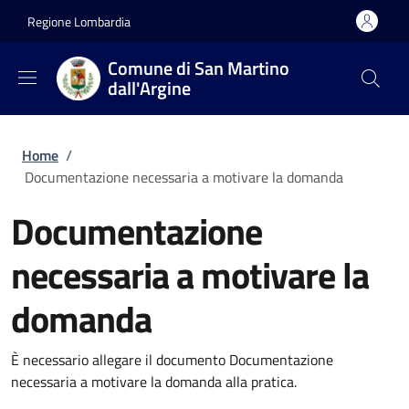
Salta al contenuto principale
Skip to footer content
Regione Lombardia
Comune di San Martino
dall'Argine
Briciole di pane
Home
/
Documentazione necessaria a motivare la domanda
Documentazione
necessaria a motivare la
domanda
È necessario allegare il documento Documentazione
necessaria a motivare la domanda alla pratica.