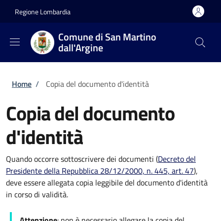
Salta al contenuto principale
Skip to footer content
Regione Lombardia
Comune di San Martino
dall'Argine
Briciole di pane
Home
/
Copia del documento d'identità
Copia del documento
d'identità
Quando occorre sottoscrivere dei documenti (
Decreto del
Presidente della Repubblica 28/12/2000, n. 445, art. 47
),
deve essere allegata copia leggibile del documento d'identità
in corso di validità.
Attenzione
: non è necessario allegare la copia del