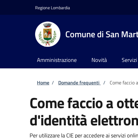
Salta al contenuto principale
Skip to footer content
Regione Lombardia
Comune di San Marti
Amministrazione
Novità
Servizi
Briciole di pane
Home
/
Domande frequenti
/
Come faccio a 
Come faccio a otte
d'identità elettron
Per utilizzare la CIE per accedere ai servizi on