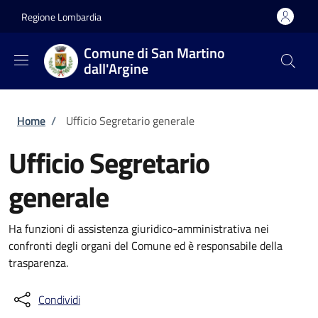
Salta al contenuto principale
Skip to footer content
Regione Lombardia
Comune di San Martino
dall'Argine
Briciole di pane
Home
/
Ufficio Segretario generale
Ufficio Segretario
generale
Ha funzioni di assistenza giuridico-amministrativa nei
confronti degli organi del Comune ed è responsabile della
trasparenza.
Condividi