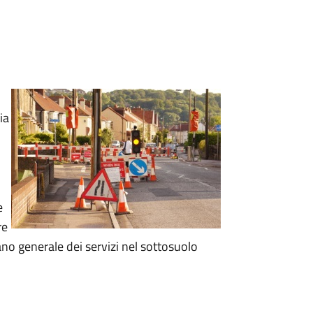
ia
e
re
ano generale dei servizi nel sottosuolo