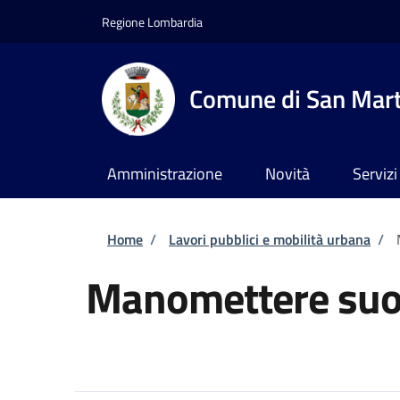
Salta al contenuto principale
Skip to footer content
Regione Lombardia
Comune di San Marti
Amministrazione
Novità
Servizi
Briciole di pane
Home
/
Lavori pubblici e mobilità urbana
/
Manomettere suol