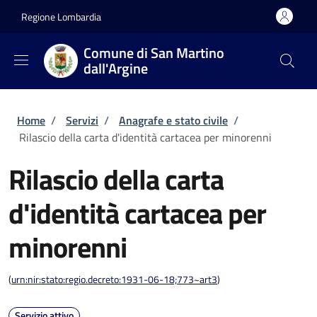
Salta al contenuto principale
Skip to footer content
Regione Lombardia
Comune di San Martino
dall'Argine
Briciole di pane
Home
/
Servizi
/
Anagrafe e stato civile
/
Rilascio della carta d'identità cartacea per minorenni
Rilascio della carta
d'identità cartacea per
minorenni
(
urn:nir:stato:regio.decreto:1931-06-18;773~art3
)
Servizio attivo