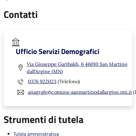
Contatti
Ufficio Servizi Demografici
Via Giuseppe Garibaldi, 6 46010 San Martino
dall'Argine (MN)
0376 922023
(Telefono)
anagrafe@comune.sanmartinodallargine.mn.it
(
Strumenti di tutela
Tutela amministrativa