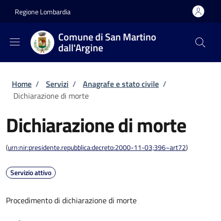
Salta al contenuto principale
Skip to footer content
Regione Lombardia
Comune di San Martino
dall'Argine
Briciole di pane
Home
/
Servizi
/
Anagrafe e stato civile
/
Dichiarazione di morte
Dichiarazione di morte
(
urn:nir:presidente.repubblica:decreto:2000-11-03;396~art72
)
Servizio attivo
Procedimento di dichiarazione di morte