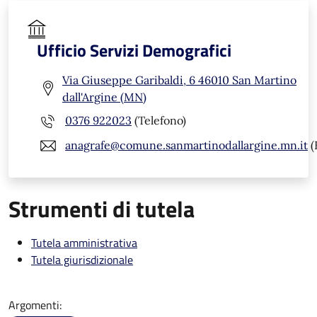
Ufficio Servizi Demografici
Via Giuseppe Garibaldi, 6 46010 San Martino
dall'Argine (MN)
0376 922023
(Telefono)
anagrafe@comune.sanmartinodallargine.mn.it
(
Strumenti di tutela
Tutela amministrativa
Tutela giurisdizionale
Argomenti: