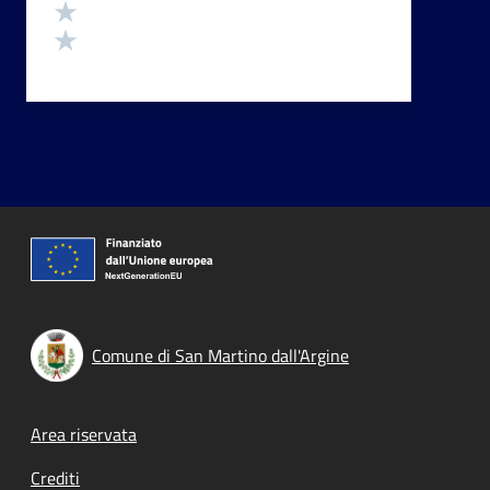
Valuta 2 stelle su 5
Valuta 1 stelle su 5
Comune di San Martino dall'Argine
Footer menu
Area riservata
Crediti