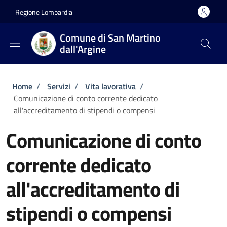
Salta al contenuto principale
Skip to footer content
Regione Lombardia
Comune di San Martino
dall'Argine
Briciole di pane
Home
/
Servizi
/
Vita lavorativa
/
Comunicazione di conto corrente dedicato
all'accreditamento di stipendi o compensi
Comunicazione di conto
corrente dedicato
all'accreditamento di
stipendi o compensi