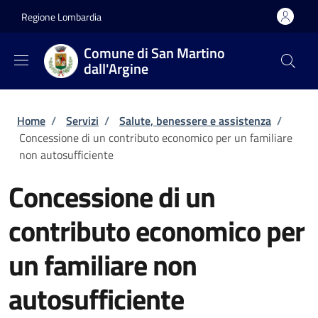
Salta al contenuto principale
Skip to footer content
Regione Lombardia
Comune di San Martino
dall'Argine
Briciole di pane
Home
/
Servizi
/
Salute, benessere e assistenza
/
Concessione di un contributo economico per un familiare
non autosufficiente
Concessione di un
contributo economico per
un familiare non
autosufficiente