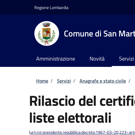
Salta al contenuto principale
Skip to footer content
Regione Lombardia
Comune di San Marti
Amministrazione
Novità
Servizi
Briciole di pane
Home
/
Servizi
/
Anagrafe e stato civile
/
Rilascio del certif
liste elettorali
(
urn:nir:presidente.repubblica:decreto:1967-03-20;223~art