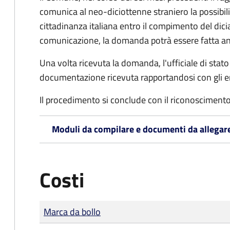
comunica al neo-diciottenne straniero la possibilit
cittadinanza italiana entro il compimento del di
comunicazione, la domanda potrà essere fatta an
Una volta ricevuta la domanda, l'ufficiale di stato c
documentazione ricevuta rapportandosi con gli en
Il procedimento si conclude con il riconoscimento 
Moduli da compilare e documenti da allegar
Costi
Tipo di pagamento
Importo
Marca da bollo