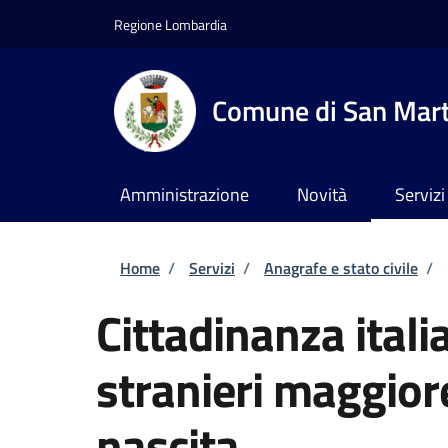
Salta al contenuto principale
Skip to footer content
Regione Lombardia
Comune di San Marti
Amministrazione
Novità
Servizi
Briciole di pane
Home
/
Servizi
/
Anagrafe e stato civile
/
Cittadinanza itali
stranieri maggiore
nascita