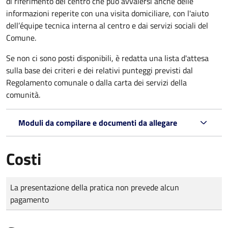
di riferimento del centro che può avvalersi anche delle
informazioni reperite con una visita domiciliare, con l'aiuto
dell’équipe tecnica interna al centro e dai servizi sociali del
Comune.
Se non ci sono posti disponibili, è redatta una lista d'attesa
sulla base dei criteri e dei relativi punteggi previsti dal
Regolamento comunale o dalla carta dei servizi della
comunità.
Moduli da compilare e documenti da allegare
Costi
Tipo di pagamento
Importo
La presentazione della pratica non prevede alcun
pagamento