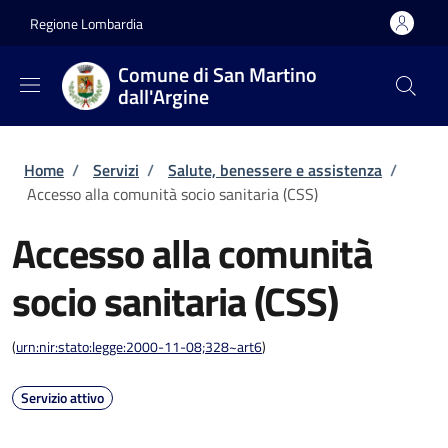
Salta al contenuto principale
Skip to footer content
Regione Lombardia
Comune di San Martino
dall'Argine
Briciole di pane
Home
/
Servizi
/
Salute, benessere e assistenza
/
Accesso alla comunità socio sanitaria (CSS)
Accesso alla comunità
socio sanitaria (CSS)
(
urn:nir:stato:legge:2000-11-08;328~art6
)
Servizio attivo