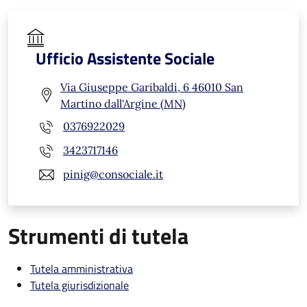
Ufficio Assistente Sociale
Via Giuseppe Garibaldi, 6 46010 San
Martino dall'Argine (MN)
0376922029
3423717146
pinig@consociale.it
Strumenti di tutela
Tutela amministrativa
Tutela giurisdizionale