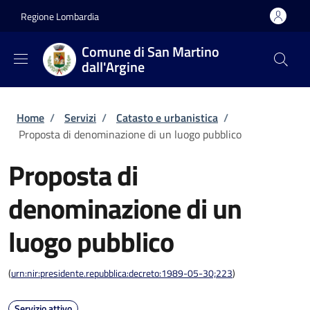
Salta al contenuto principale
Skip to footer content
Regione Lombardia
Comune di San Martino
dall'Argine
Briciole di pane
Home
/
Servizi
/
Catasto e urbanistica
/
Proposta di denominazione di un luogo pubblico
Proposta di
denominazione di un
luogo pubblico
(
urn:nir:presidente.repubblica:decreto:1989-05-30;223
)
Servizio attivo