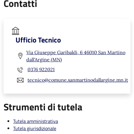
Contatti
Ufficio Tecnico
Via Giuseppe Garibaldi, 6 46010 San Martino
dall'Argine (MN)
0376 922021
tecnico@comune.sanmartinodallargine.mn.it
Strumenti di tutela
Tutela amministrativa
Tutela giurisdizionale