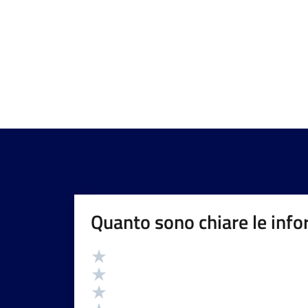
Quanto sono chiare le info
Valutazione
Valuta 5 stelle su 5
Valuta 4 stelle su 5
Valuta 3 stelle su 5