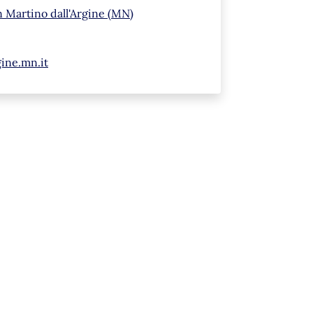
n Martino dall'Argine (MN)
ine.mn.it