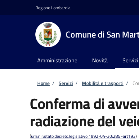
Salta al contenuto principale
Skip to footer content
Regione Lombardia
Comune di San Marti
Amministrazione
Novità
Servizi
Briciole di pane
Home
/
Servizi
/
Mobilità e trasporti
/
Con
Conferma di avve
radiazione del vei
(
urn:nir:stato:decreto.legislativo:1992-04-30;285~art193
)