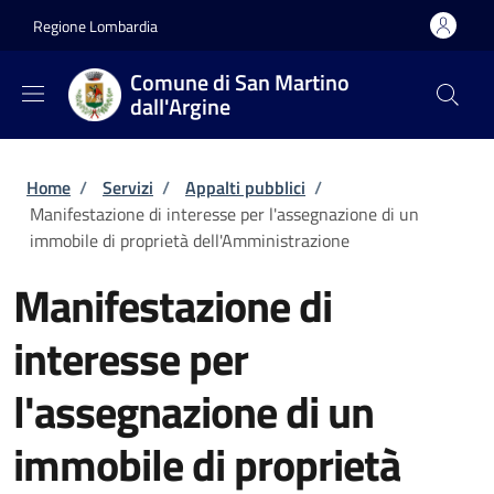
Salta al contenuto principale
Skip to footer content
Regione Lombardia
Comune di San Martino
dall'Argine
Briciole di pane
Home
/
Servizi
/
Appalti pubblici
/
Manifestazione di interesse per l'assegnazione di un
immobile di proprietà dell'Amministrazione
Manifestazione di
interesse per
l'assegnazione di un
immobile di proprietà