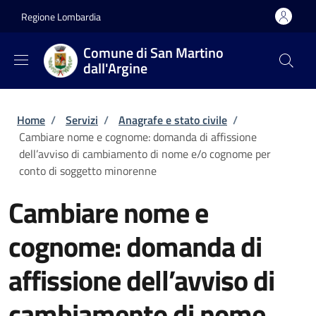
Salta al contenuto principale
Skip to footer content
Regione Lombardia
Comune di San Martino
dall'Argine
Briciole di pane
Home
/
Servizi
/
Anagrafe e stato civile
/
Cambiare nome e cognome: domanda di affissione
dell’avviso di cambiamento di nome e/o cognome per
conto di soggetto minorenne
Cambiare nome e
cognome: domanda di
affissione dell’avviso di
cambiamento di nome