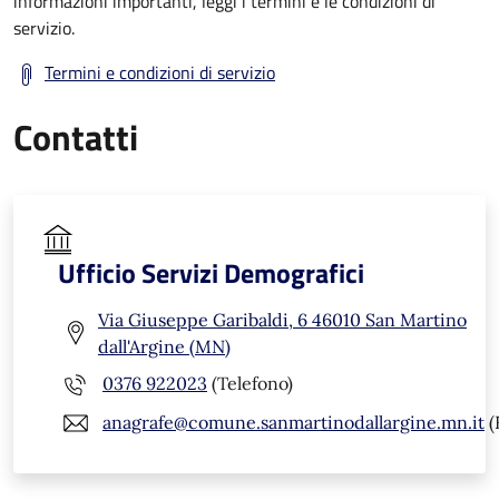
informazioni importanti, leggi i termini e le condizioni di
servizio.
Termini e condizioni di servizio
Contatti
Ufficio Servizi Demografici
Via Giuseppe Garibaldi, 6 46010 San Martino
dall'Argine (MN)
0376 922023
(Telefono)
anagrafe@comune.sanmartinodallargine.mn.it
(