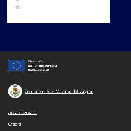
Valuta 1 stelle su 5
Comune di San Martino dall'Argine
Footer menu
Area riservata
Crediti