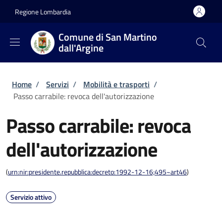
Salta al contenuto principale
Skip to footer content
Regione Lombardia
Comune di San Martino
dall'Argine
Briciole di pane
Home
/
Servizi
/
Mobilità e trasporti
/
Passo carrabile: revoca dell'autorizzazione
Passo carrabile: revoca
dell'autorizzazione
(
urn:nir:presidente.repubblica:decreto:1992-12-16;495~art46
)
Servizio attivo