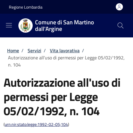
Salta al contenuto principale
Skip to footer content
Regione Lombardia
Comune di San Martino
dall'Argine
Briciole di pane
Home
/
Servizi
/
Vita lavorativa
/
Autorizzazione all'uso di permessi per Legge 05/02/1992,
n. 104
Autorizzazione all'uso di
permessi per Legge
05/02/1992, n. 104
(
urn:nir:stato:legge:1992-02-05;104
)