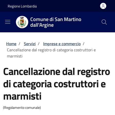
Salta al contenuto principale
Skip to footer content
Regione Lombardia
Comune di San Martino
dall'Argine
Briciole di pane
Home
/
Servizi
/
Imprese e commercio
/
Cancellazione dal registro di categoria costruttori e
marmisti
Cancellazione dal registro
di categoria costruttori e
marmisti
(Regolamento comunale)