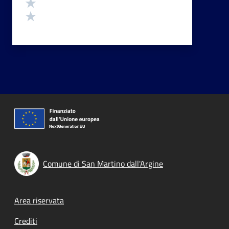
Valuta 2 stelle su 5
Valuta 1 stelle su 5
Comune di San Martino dall'Argine
Footer menu
Area riservata
Crediti