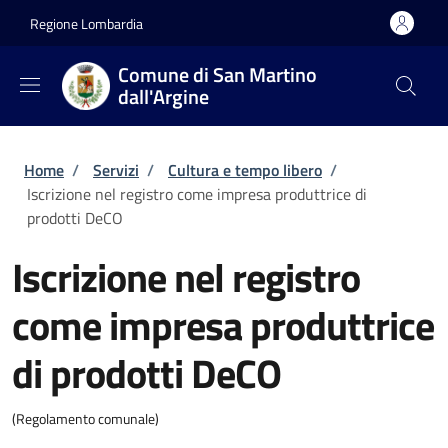
Salta al contenuto principale
Skip to footer content
Regione Lombardia
Comune di San Martino
dall'Argine
Briciole di pane
Home
/
Servizi
/
Cultura e tempo libero
/
Iscrizione nel registro come impresa produttrice di
prodotti DeCO
Iscrizione nel registro
come impresa produttrice
di prodotti DeCO
(Regolamento comunale)