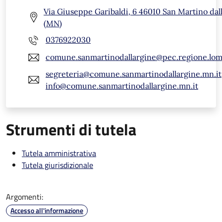
Via Giuseppe Garibaldi, 6 46010 San Martino dal
(MN)
0376922030
comune.sanmartinodallargine@pec.regione.lomb
segreteria@comune.sanmartinodallargine.mn.it
info@comune.sanmartinodallargine.mn.it
Strumenti di tutela
Tutela amministrativa
Tutela giurisdizionale
Argomenti:
Accesso all'informazione