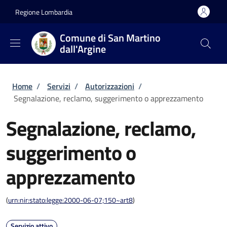
Salta al contenuto principale
Skip to footer content
Regione Lombardia
Comune di San Martino
dall'Argine
Briciole di pane
Home
/
Servizi
/
Autorizzazioni
/
Segnalazione, reclamo, suggerimento o apprezzamento
Segnalazione, reclamo,
suggerimento o
apprezzamento
(
urn:nir:stato:legge:2000-06-07;150~art8
)
Servizio attivo