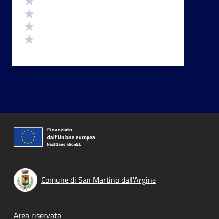
Valuta 3 stelle su 5
Valuta 2 stelle su 5
Valuta 1 stelle su 5
Comune di San Martino dall'Argine
Footer menu
Area riservata