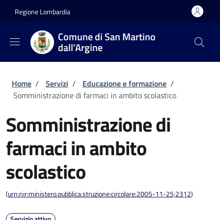
Salta al contenuto principale
Skip to footer content
Regione Lombardia
Comune di San Martino
dall'Argine
Briciole di pane
Home
/
Servizi
/
Educazione e formazione
/
Somministrazione di farmaci in ambito scolastico
Somministrazione di
farmaci in ambito
scolastico
(
urn:nir:ministero.pubblica.struzione:circolare:2005-11-25;2312
)
Servizio attivo