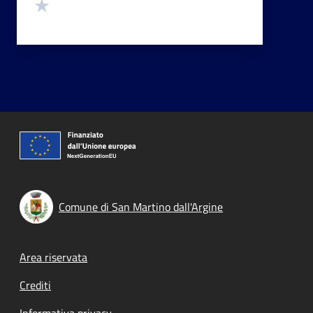
Valuta 1 stelle su 5
Comune di San Martino dall'Argine
Footer menu
Area riservata
Crediti
Informativa privacy