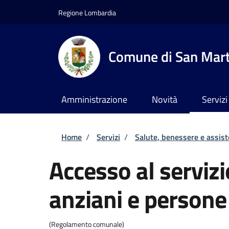
Salta al contenuto principale
Skip to footer content
Regione Lombardia
Comune di San Marti
Amministrazione
Novità
Servizi
Briciole di pane
Home
/
Servizi
/
Salute, benessere e assis
Accesso al servizi
anziani e persone 
(Regolamento comunale)