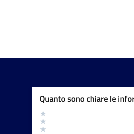
Quanto sono chiare le info
Valutazione
Valuta 5 stelle su 5
Valuta 4 stelle su 5
Valuta 3 stelle su 5