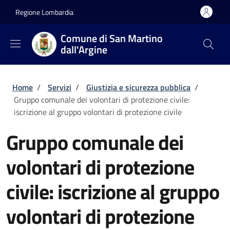
Salta al contenuto principale
Skip to footer content
Regione Lombardia
Comune di San Martino
dall'Argine
Briciole di pane
Home
/
Servizi
/
Giustizia e sicurezza pubblica
/
Gruppo comunale dei volontari di protezione civile:
iscrizione al gruppo volontari di protezione civile
Gruppo comunale dei
volontari di protezione
civile: iscrizione al gruppo
volontari di protezione